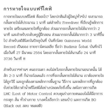
การหายใจแบบฟรีไดฟ์
การหายใจแบบฟรีไดฟ์ คืออะไร? โดยปกติแล้วผู้ใหญ่ทั่วๆไป จะสามารถ
กลั้นหายใจได้ประมาณ 1 นาที แต่สำหรับ Freediver ที่เรียนรู้หลักการ
หายใจ เตรียมลมหายใจที่ถูกต้อง ส่วนมากจะกลั้นหายใจได้มากกว่า 2
นาที และสำหรับระดับครูผู้ฝึกสอน ส่วนมากจะกลั้นได้มากกว่า 3 นาทีขึ้น
ไป สำหรับสถิติโลกในปัจจุบันที่ บันทึกโดย Guinness World
Record เป็นของ ชายชาวโครเอเชีย ชื่อว่า Budimir Šobat บันทึกไว้
เมื่อวันที่ 27 มีนาคม 2564 โดยเขากลั้นหายใจได้นานถึง 24 นาที
37.36 วินาที !!!
สำหรับเราๆท่านๆ คนธรรมดา คงไม่หวังจะกลั้นหายใจนานขนาดนั้น ได้
สัก 2-3 นาที ก็น่าจะโอเคแล้ว การที่จะกลั้นหายใจได้นาน เราต้องหายใจ
ได้ถูกวิธี และถูกต้องตามหลักการพื้นฐาน วิธีการ และหลักการที่ถูกต้อง
ยังช่วยให้เราดำน้ำฟรีไดฟ์ได้อย่างปลอดภัยยิ่งขึ้น ลดโอกาสการเกิด
LMC (Lost of Motor Control ควบคุมร่างกายตนเองไม่ได้มีอาการ
กระตุก สั่น ทั่วร่างกาย บางครั้งเรียกว่า แซมบ้า) และการเกิด BO
(Black out สลบ หมดสติ)