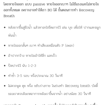
โดยหายใจออก แบบ passive หายใจออกเบาๆ ไม่ใช้แรงและไม่หายใจ
ออกทั้งหมด เพราะอาจทำให้เรา BO ได้ ขั้นตอนการทำ Recovery
Breath
หลังจากขึ้นสู่ผิวน้ำ แล้วหาอะไรยึดเกาะไว้ เช่น บุย เพื่อให้ ปากและจมูก
พ้นน้ำ
หายใจออกสั้นๆ เบาๆ ทำเสียงเหมือนตัว P (เพอะ)
อ้าปากกว้าง หายใจเข้าให้ลึก และเร็ว
ปิดปากไว้ นับ 1-2-3
ทำซ้ำ 3-5 รอบ หรือประมาณ 30 วินาที
ไม่ควรพูด คุย หรือ ขยับร่างกาย ในช่วงทำ Recovery breath บัดดี้
ของเราควรสังเกตอาการหลังเราขึ้นจากน้ำ อย่างน้อย 30 วินาที