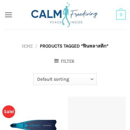
Skip
to
0
content
HOME
/
PRODUCTS TAGGED “ฟินพลาสติก”
FILTER
Sale!