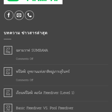
บทความ ข่าวสารล่าสุด
27
ฉลามวาฬ SUMBAWA
May
on
Comments Off
ฉลาม
07
ฟรีไดฟ์ อุทยานแห่งชาติหมู่เกาะสุรินทร์
วาฬ
Apr
SUMBAWA
on
Comments Off
ฟรี
17
เรียนฟรีไดฟ์ คอร์ส Freediver (Level 1)
ไดฟ์
Feb
อุทยาน
No
แห่ง
23
Basic Freediver VS. Pool Freediver
Jul
ชาติ
Comments