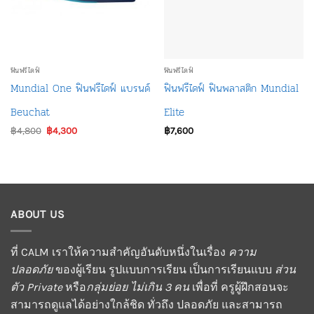
ฟินฟรีไดฟ์
ฟินฟรีไดฟ์
Mundial One ฟินฟรีไดฟ์ แบรนด์
ฟินฟรีไดฟ์ ฟินพลาสติก Mundial
Beuchat
Elite
Original
Current
฿
4,800
฿
4,300
฿
7,600
price
price
was:
is:
฿4,800.
฿4,300.
ABOUT US
ที่ CALM เราให้ความสำคัญอันดับหนึ่งในเรื่อง
ความ
ปลอดภัย
ของผู้เรียน รูปแบบการเรียน เป็นการเรียนแบบ
ส่วน
ตัว Private
หรือ
กลุ่มย่อย ไม่เกิน 3 คน
เพื่อที่ ครูผู้ฝึกสอนจะ
สามารถดูแลได้อย่างใกล้ชิด ทั่วถึง ปลอดภัย และสามารถ