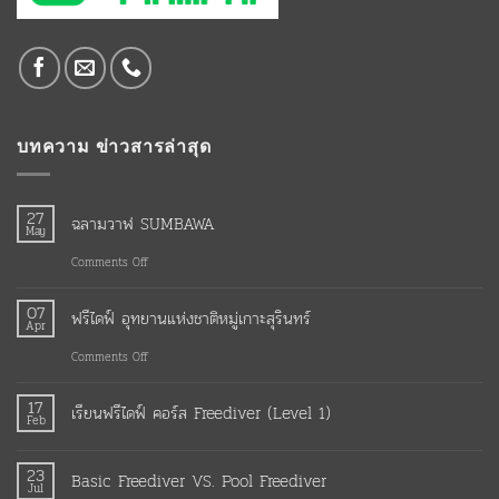
บทความ ข่าวสารล่าสุด
27
ฉลามวาฬ SUMBAWA
May
on
Comments Off
ฉลาม
07
ฟรีไดฟ์ อุทยานแห่งชาติหมู่เกาะสุรินทร์
วาฬ
Apr
SUMBAWA
on
Comments Off
ฟรี
17
เรียนฟรีไดฟ์ คอร์ส Freediver (Level 1)
ไดฟ์
Feb
อุทยาน
No
แห่ง
23
Basic Freediver VS. Pool Freediver
Jul
ชาติ
Comments