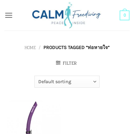
Skip
to
0
content
HOME
/
PRODUCTS TAGGED “ท่อหายใจ”
FILTER